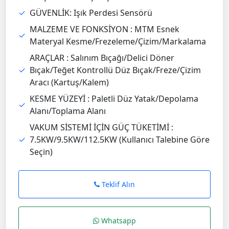
✓
GÜVENLİK: Işık Perdesi Sensörü
MALZEME VE FONKSİYON : MTM Esnek
✓
Materyal Kesme/Frezeleme/Çizim/Markalama
ARAÇLAR : Salınım Bıçağı/Delici Döner
✓
Bıçak/Teğet Kontrollü Düz Bıçak/Freze/Çizim
Aracı (Kartuş/Kalem)
KESME YÜZEYİ : Paletli Düz Yatak/Depolama
✓
Alanı/Toplama Alanı
VAKUM SİSTEMİ İÇİN GÜÇ TÜKETİMİ :
✓
7.5KW/9.5KW/112.5KW (Kullanıcı Talebine Göre
Seçin)
Teklif Alın
Whatsapp