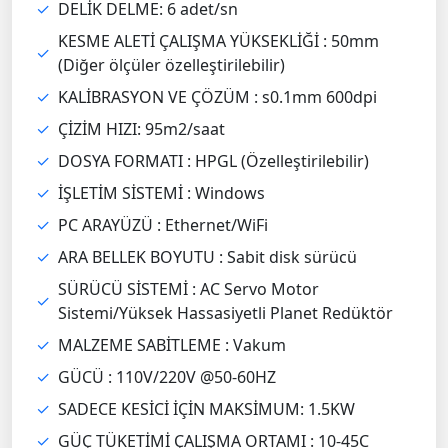
✓
DELİK DELME: 6 adet/sn
KESME ALETİ ÇALIŞMA YÜKSEKLİĞİ : 50mm
✓
(Diğer ölçüler özelleştirilebilir)
✓
KALİBRASYON VE ÇÖZÜM : s0.1mm 600dpi
✓
ÇİZİM HIZI: 95m2/saat
✓
DOSYA FORMATI : HPGL (Özelleştirilebilir)
✓
İŞLETİM SİSTEMİ : Windows
✓
PC ARAYÜZÜ : Ethernet/WiFi
✓
ARA BELLEK BOYUTU : Sabit disk sürücü
SÜRÜCÜ SİSTEMİ : AC Servo Motor
✓
Sistemi/Yüksek Hassasiyetli Planet Redüktör
✓
MALZEME SABİTLEME : Vakum
✓
GÜCÜ : 110V/220V @50-60HZ
✓
SADECE KESİCİ İÇİN MAKSİMUM: 1.5KW
✓
GÜÇ TÜKETİMİ ÇALIŞMA ORTAMI : 10-45C